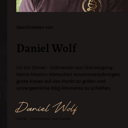
Geschrieben von
Daniel Wolf
Ich bin Daniel – Grillmeister aus Überzeugung.
Meine Mission:
Menschen zusammenzubringen,
gutes Essen auf den Punkt zu grillen und
unvergessliche BBQ-Momente zu schaffen.
Daniel – Grillmeister und Asador