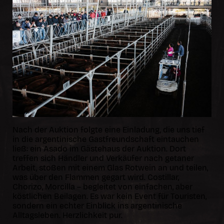
Nach der Auktion folgte eine Einladung, die uns tief
in die argentinische Gastfreundschaft eintauchen
ließ: ein Asado im Gästehaus der Auktion. Dort
treffen sich Händler und Verkäufer nach getaner
Arbeit, stoßen mit einem Glas Rotwein an und teilen,
was über den Flammen gegart wird. Costillar,
Chorizo, Morcilla – begleitet von einfachen, aber
köstlichen Beilagen. Es war kein Event für Touristen,
sondern ein echter Einblick ins argentinische
Alltagsleben. Herzlichkeit pur.