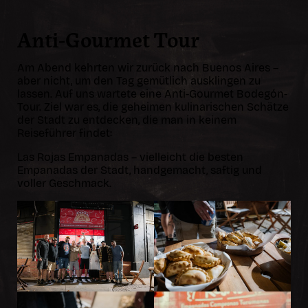
Anti-Gourmet Tour
Am Abend kehrten wir zurück nach Buenos Aires –
aber nicht, um den Tag gemütlich ausklingen zu
lassen. Auf uns wartete eine Anti-Gourmet Bodegón-
Tour. Ziel war es, die geheimen kulinarischen Schätze
der Stadt zu entdecken, die man in keinem
Reiseführer findet:
Las Rojas Empanadas – vielleicht die besten
Empanadas der Stadt, handgemacht, saftig und
voller Geschmack.