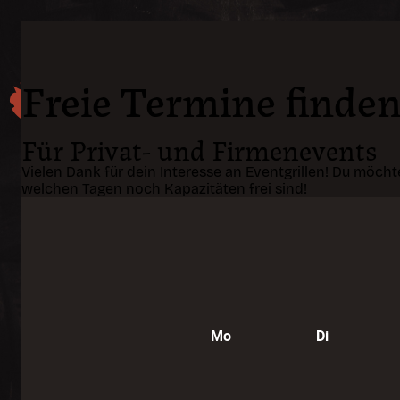
Freie Termine finde
Für Privat- und Firmenevents
Vielen Dank für dein Interesse an Eventgrillen! Du möch
welchen Tagen noch Kapazitäten frei sind!