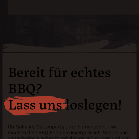
Bereit für echtes
BBQ?
Lass uns loslegen!
Ob Grillkurs, Gartenparty oder Firmenevent – wir
machen dein BBQ-Erlebnis unvergesslich. Schick uns
einfach eine Nachricht mit deinen Wünschen, und wir