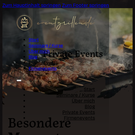
Zum Hauptinhalt springen
Zum Footer springen
Start
Seminare / Kurse
Private Events
Über mich
Blog
Private Events
Firmenevents
Start
Seminare / Kurse
Über mich
Blog
Private Events
Besondere
Firmenevents