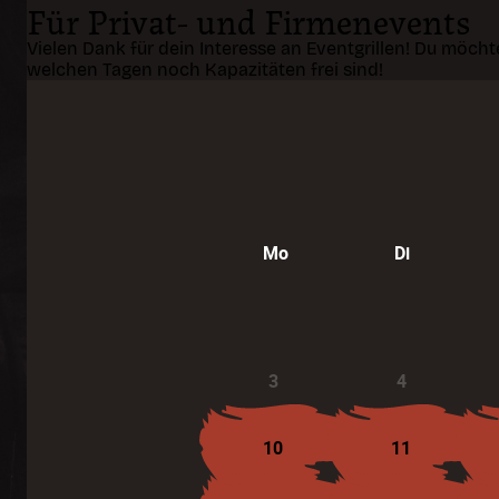
Für Privat- und Firmenevents
Vielen Dank für dein Interesse an Eventgrillen! Du möch
welchen Tagen noch Kapazitäten frei sind!