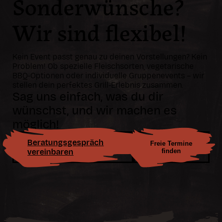
Sonderwünsche?
Wir sind flexibel!
Kein Event passt genau zu deinen Vorstellungen? Kein
Problem! Ob spezielle Fleischsorten, vegetarische
BBQ-Optionen oder individuelle Gruppenevents – wir
stellen dein perfektes Grill-Erlebnis zusammen.
Sag uns einfach, was du dir
wünschst, und wir machen es
möglich!
Beratungsgespräch
Freie Termine
vereinbaren
finden